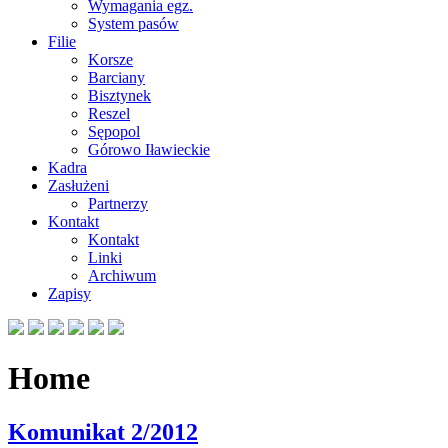
Wymagania egz.
System pasów
Filie
Korsze
Barciany
Bisztynek
Reszel
Sępopol
Górowo Iławieckie
Kadra
Zasłużeni
Partnerzy
Kontakt
Kontakt
Linki
Archiwum
Zapisy
Home
Komunikat 2/2012