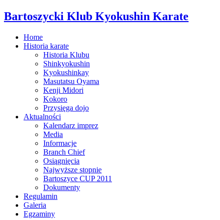
Bartoszycki Klub Kyokushin Karate
Home
Historia karate
Historia Klubu
Shinkyokushin
Kyokushinkay
Masutatsu Oyama
Kenji Midori
Kokoro
Przysięga dojo
Aktualności
Kalendarz imprez
Media
Informacje
Branch Chief
Osiągnięcia
Najwyższe stopnie
Bartoszyce CUP 2011
Dokumenty
Regulamin
Galeria
Egzaminy