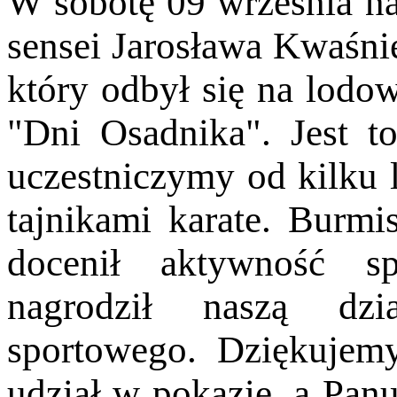
W sobotę 09 września n
sensei Jarosława Kwaśni
który odbył się na lodo
"Dni Osadnika". Jest t
uczestniczymy od kilku l
tajnikami karate. Burmi
docenił aktywność s
nagrodził naszą dzi
sportowego. Dziękuje
udział w pokazie, a Pan